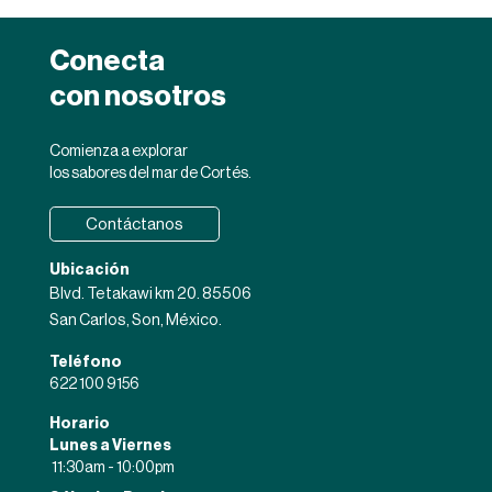
Conecta
con nosotros
Comienza a explorar
los sabores del mar de Cortés.
Contáctanos
Ubicación
Blvd. Tetakawi km 20. 85506
San Carlos, Son, México.
Teléfono
622 100 9156
Horario
Lunes a Viernes
11:30am - 10:00pm